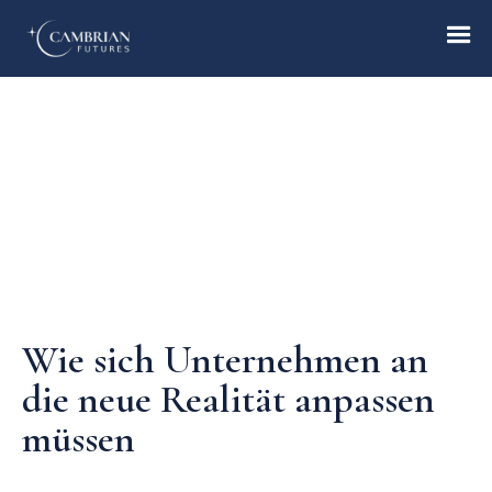
Home
What we do
Who we are
Wie sich Unternehmen an
Who we serve
die neue Realität anpassen
müssen
Books & Reports